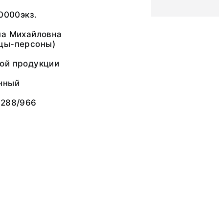
00000экз.
на Михайловна
цы-персоны)
ой продукции
нный
-288/966