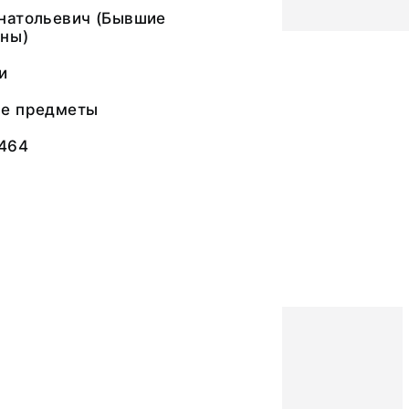
натольевич (Бывшие
ны)
и
ые предметы
1464