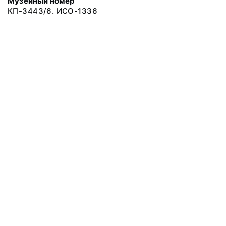
Музейный номер
КП-3443/6. ИСО-1336
© 2019 Сахалинский Областной Краеведческий Музей
Все права защищены.
Условия использования материалов сайта
Отправить сообщение
Сообщение об ошибке
Перейти на сайт музея