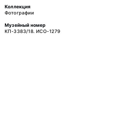
Коллекция
Фотографии
Музейный номер
КП-3383/18. ИСО-1279
© 2019 Сахалинский Областной Краеведческий Музей
Все права защищены.
Условия использования материалов сайта
Отправить сообщение