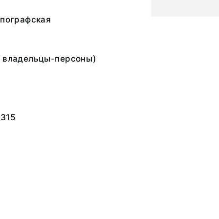
ипографская
е владельцы-персоны)
1315