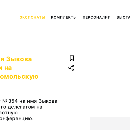
ЭКСПОНАТЫ
КОМПЛЕКТЫ
ПЕРСОНАЛИИ
ВЫСТ
мя Зыкова
м на
сомольскую
т №354 на имя Зыкова
его делегатом на
астную
онференцию.