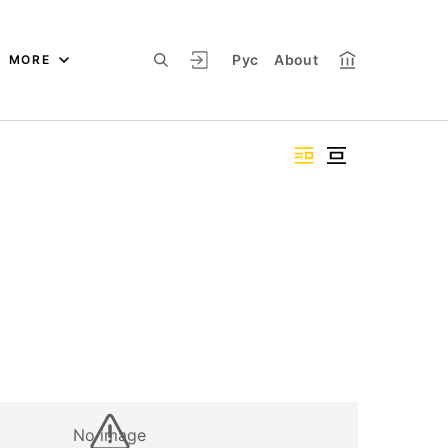
Рус
About
MORE
No image