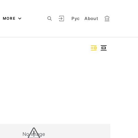
Рус
About
MORE
No image