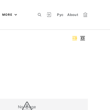
Рус
About
MORE
No image