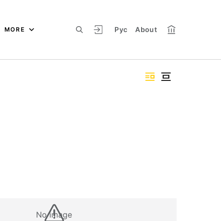
Рус
About
MORE
No image